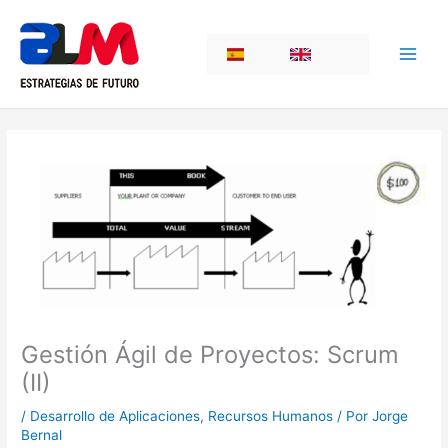
Ir
al
ES
EN
contenido
Gestión Ágil de Proyectos: Scrum
(II)
/
Desarrollo de Aplicaciones
,
Recursos Humanos
/ Por
Jorge
Bernal