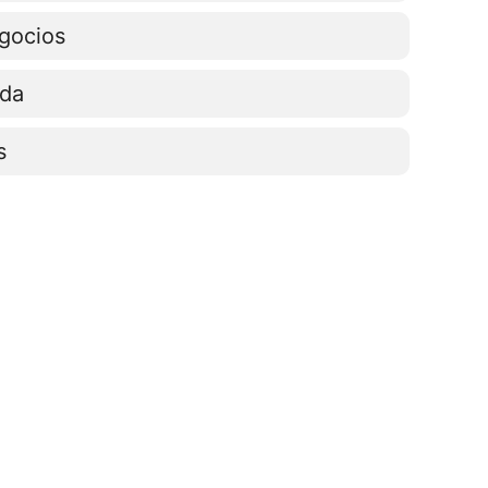
gocios
ada
s