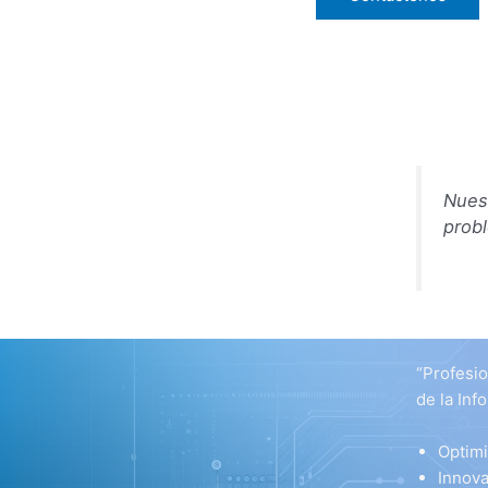
Nuest
prob
“Profesi
de la Inf
Optimi
Innova