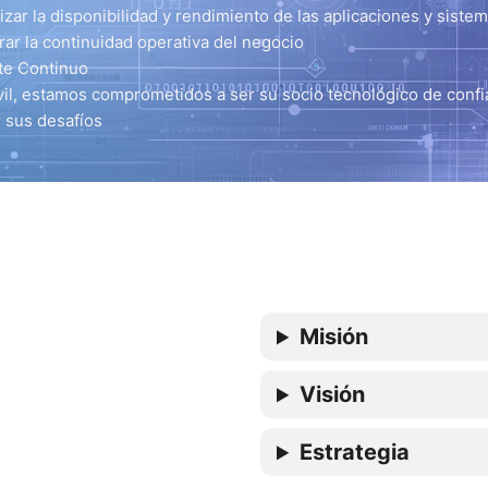
zar la disponibilidad y rendimiento de las aplicaciones y siste
ar la continuidad operativa del negocio
te Continuo
il, estamos comprometidos a ser su socio tecnológico de confi
 sus desafíos
Misión
Visión
Estrategia