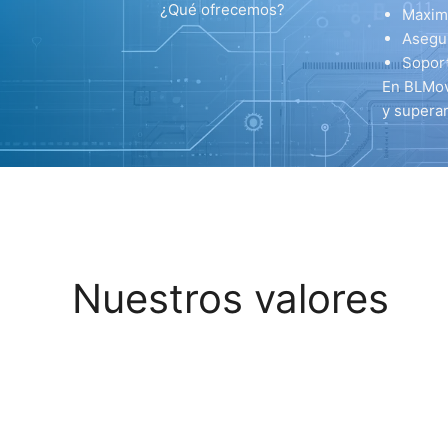
¿Qué ofrecemos?
Maximi
Asegur
Sopor
En BLMov
y superar
Nuestros valores