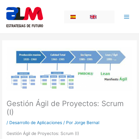
Ir
al
ES
EN
contenido
Gestión Ágil de Proyectos: Scrum
(I)
/
Desarrollo de Aplicaciones
/ Por
Jorge Bernal
Gestión Ágil de Proyectos: Scrum (I)