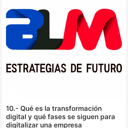
en
Internet
o
no
existes.
10.- Qué es la transformación
digital y qué fases se siguen para
digitalizar una empresa