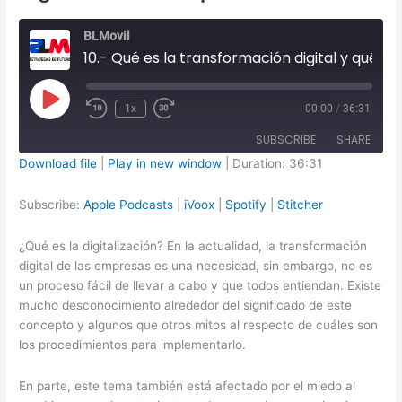
BLMovil
10.- Qué es la transformación digital y qué fases se siguen para digitalizar una empresa
Play
1x
00:00
/
36:31
Episode
SUBSCRIBE
SHARE
Download file
|
Play in new window
|
Duration: 36:31
SHARE
Apple Podcasts
iVoox
Subscribe:
Apple Podcasts
|
iVoox
|
Spotify
|
Stitcher
Spotify
Stitcher
LINK
¿Qué es la digitalización? En la actualidad, la transformación
RSS FEED
EMBED
digital de las empresas es una necesidad, sin embargo, no es
un proceso fácil de llevar a cabo y que todos entiendan. Existe
mucho desconocimiento alrededor del significado de este
concepto y algunos que otros mitos al respecto de cuáles son
los procedimientos para implementarlo.
En parte, este tema también está afectado por el miedo al