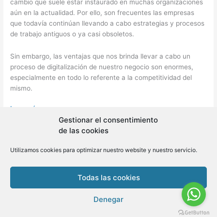
cambio que suele estar instaurado en muchas organizaciones
aún en la actualidad. Por ello, son frecuentes las empresas
que todavía continúan llevando a cabo estrategias y procesos
de trabajo antiguos o ya casi obsoletos.
Sin embargo, las ventajas que nos brinda llevar a cabo un
proceso de digitalización de nuestro negocio son enormes,
especialmente en todo lo referente a la competitividad del
mismo.
10.-
Leer más »
Qué
Gestionar el consentimiento
es
de las cookies
la
Utilizamos cookies para optimizar nuestro website y nuestro servicio.
transformación
Copyright © 2026 BLMovil | Powered by
BLMovil
digital
y
Todas las cookies
qué
fases
Denegar
se
siguen