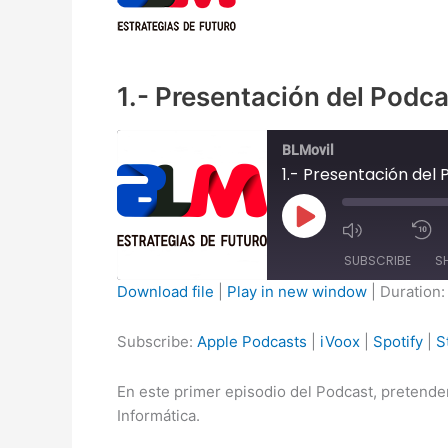
1.- Presentación del Podca
BLMovil
1.- Presentación del
Play
Episode
SUBSCRIBE
S
Download file
|
Play in new window
|
Duration:
SHARE
Apple Podcasts
Subscribe:
Apple Podcasts
|
iVoox
|
Spotify
|
S
Stitcher
LINK
RSS FEED
En este primer episodio del Podcast, pretend
EMBED
Informática.