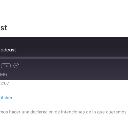
st
 Podcast
1x
HARE
 2:07
iVoox
S
titcher
emos hacer una declaración de intenciones de lo que queremos