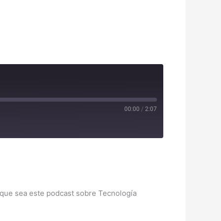
00:00
/
2:07
potify
 que sea este podcast sobre Tecnología