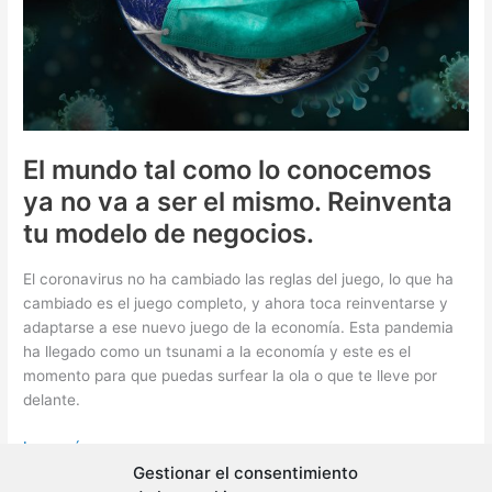
El mundo tal como lo conocemos
ya no va a ser el mismo. Reinventa
tu modelo de negocios.
El coronavirus no ha cambiado las reglas del juego, lo que ha
cambiado es el juego completo, y ahora toca reinventarse y
adaptarse a ese nuevo juego de la economía. Esta pandemia
ha llegado como un tsunami a la economía y este es el
momento para que puedas surfear la ola o que te lleve por
delante.
El
Leer más »
mundo
Gestionar el consentimiento