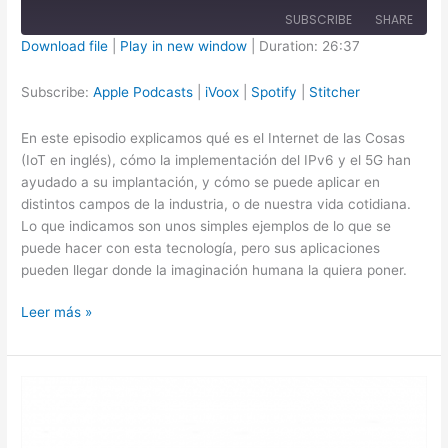
SUBSCRIBE
SHARE
Download file
|
Play in new window
|
Duration: 26:37
SHARE
Apple Podcasts
iVoox
Subscribe:
Apple Podcasts
|
iVoox
|
Spotify
|
Stitcher
Spotify
Stitcher
LINK
En este episodio explicamos qué es el Internet de las Cosas
RSS FEED
EMBED
(IoT en inglés), cómo la implementación del IPv6 y el 5G han
ayudado a su implantación, y cómo se puede aplicar en
distintos campos de la industria, o de nuestra vida cotidiana.
Lo que indicamos son unos simples ejemplos de lo que se
puede hacer con esta tecnología, pero sus aplicaciones
pueden llegar donde la imaginación humana la quiera poner.
14.-
Leer más »
Internet
de
las
Cosas
Qué
es