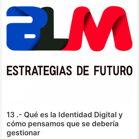
y
algunos
posibles
usos
13 .- Qué es la Identidad Digital y
cómo pensamos que se debería
gestionar