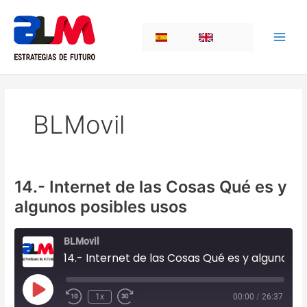
Ir
al
ES
EN
contenido
BLMovil
14.- Internet de las Cosas Qué es y
algunos posibles usos
BLMovil
14.- Internet de las Cosas Qué es y algunos posibles usos
Play
1x
00:00
/
26:37
Episode