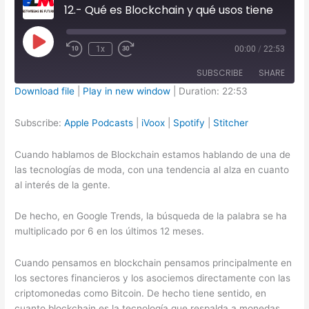
12.- Qué es Blockchain y qué usos tiene
Play
1x
00:00
/
22:53
Episode
SUBSCRIBE
SHARE
Download file
|
Play in new window
|
Duration: 22:53
SHARE
Apple Podcasts
iVoox
Subscribe:
Apple Podcasts
|
iVoox
|
Spotify
|
Stitcher
Spotify
Stitcher
LINK
Cuando hablamos de Blockchain estamos hablando de una de
RSS FEED
EMBED
las tecnologías de moda, con una tendencia al alza en cuanto
al interés de la gente.
De hecho, en Google Trends, la búsqueda de la palabra se ha
multiplicado por 6 en los últimos 12 meses.
Cuando pensamos en blockchain pensamos principalmente en
los sectores financieros y los asociemos directamente con las
criptomonedas como Bitcoin. De hecho tiene sentido, en
cuanto blockchain es la tecnología que respalda a monedas