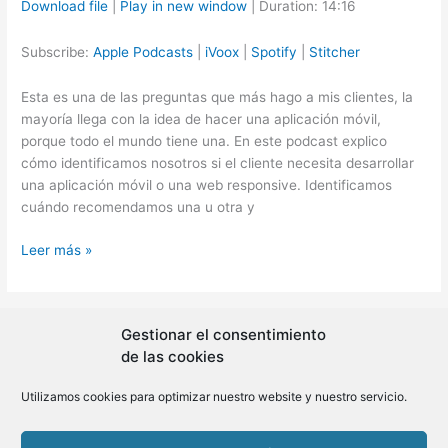
Download file
|
Play in new window
|
Duration: 14:16
SHARE
Apple Podcasts
iVoox
Subscribe:
Apple Podcasts
|
iVoox
|
Spotify
|
Stitcher
Spotify
Stitcher
LINK
Esta es una de las preguntas que más hago a mis clientes, la
RSS FEED
EMBED
mayoría llega con la idea de hacer una aplicación móvil,
porque todo el mundo tiene una. En este podcast explico
cómo identificamos nosotros si el cliente necesita desarrollar
una aplicación móvil o una web responsive. Identificamos
cuándo recomendamos una u otra y
6.-
Leer más »
¿Qué
desarrollo
una
Gestionar el consentimiento
1
2
Siguiente
→
aplicación
de las cookies
móvil
o
Utilizamos cookies para optimizar nuestro website y nuestro servicio.
una
Copyright © 2026 BLMovil | Powered by
BLMovil
página
web