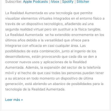
Subscribe:
Apple Podcasts
|
iVoox
|
Spotify
|
Stitcher
Spotify
Stitcher
LINK
La Realidad Aumentada es una tecnología que permite
RSS FEED
EMBED
visualizar elementos virtuales integrados en el entorno físico a
través de un dispositivo tecnológico, añadiendo así una
segunda realidad virtual pero sin sustituir a la física tangible.
La Realidad Aumentada se ha extendido enormemente en los
últimos años debido a la versatilidad que ofrece para
integrarse con eficacia en casi cualquier área. Las
posibilidades de esta combinación, junto al ingenio de los
desarrolladores, están provocando que cada día se den a
conocer nuevos usos y aplicaciones de la Realidad
Aumentada. Además, la expansión del sector de la telefonía
móvil y el hecho de que casi todas las personas puedan tener
a su alcance en todo momento un dispositivo de última
generación, está abriendo un abanico de posibilidades para la
tecnología de la Realidad Aumentada.
11.-
Leer más »
Qué
es