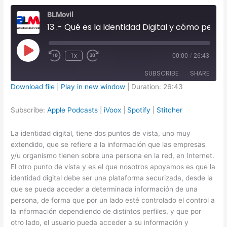
BLMovil
13 .- Qué es la Identidad Digital y cómo pensamos que se debería gestionar
Play
1x
00:00
/
26:43
Episode
SUBSCRIBE
SHARE
Download file
|
Play in new window
|
Duration: 26:43
SHARE
Apple Podcasts
iVoox
Subscribe:
Apple Podcasts
|
iVoox
|
Spotify
|
Stitcher
Spotify
Stitcher
LINK
La identidad digital, tiene dos puntos de vista, uno muy
RSS FEED
EMBED
extendido, que se refiere a la información que las empresas
y/u organismo tienen sobre una persona en la red, en Internet.
El otro punto de vista y es el que nosotros apoyamos es que la
identidad digital debe ser una plataforma securizada, desde la
que se pueda acceder a determinada información de una
persona, de forma que por un lado esté controlado el control a
la información dependiendo de distintos perfiles, y que por
otro lado, el usuario pueda acceder a su información y