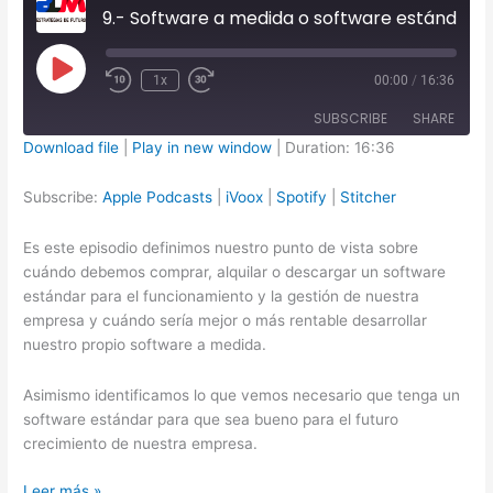
9.- Software a medida o software estándar
Play
1x
00:00
/
16:36
Episode
SUBSCRIBE
SHARE
Download file
|
Play in new window
|
Duration: 16:36
SHARE
Apple Podcasts
iVoox
Subscribe:
Apple Podcasts
|
iVoox
|
Spotify
|
Stitcher
Spotify
Stitcher
LINK
Es este episodio definimos nuestro punto de vista sobre
RSS FEED
EMBED
cuándo debemos comprar, alquilar o descargar un software
estándar para el funcionamiento y la gestión de nuestra
empresa y cuándo sería mejor o más rentable desarrollar
nuestro propio software a medida.
Asimismo identificamos lo que vemos necesario que tenga un
software estándar para que sea bueno para el futuro
crecimiento de nuestra empresa.
9.-
Leer más »