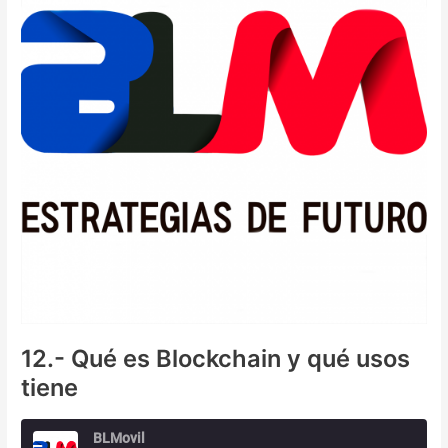
y
cómo
pensamos
que
se
debería
gestionar
12.- Qué es Blockchain y qué usos
tiene
BLMovil