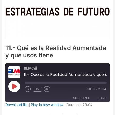
11.- Qué es la Realidad Aumentada
y qué usos tiene
BLMovil
11.- Qué es la Realidad Aumentada y qué usos tiene
Play
1x
00:00
/
29:04
Episode
SUBSCRIBE
SHARE
Download file
|
Play in new window
|
Duration: 29:04
SHARE
Apple Podcasts
iVoox