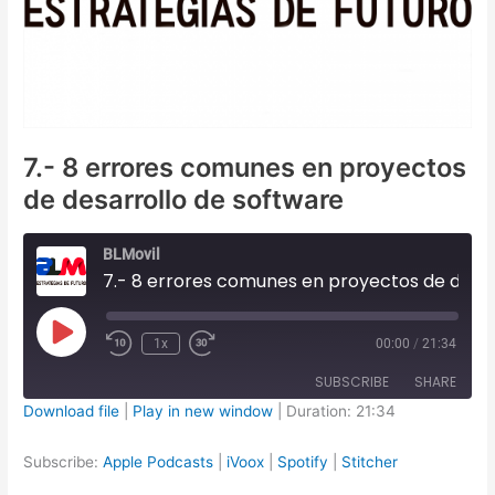
7.- 8 errores comunes en proyectos
de desarrollo de software
BLMovil
7.- 8 errores comunes en proyectos de desarrollo de software
Play
1x
00:00
/
21:34
Episode
SUBSCRIBE
SHARE
Download file
|
Play in new window
|
Duration: 21:34
SHARE
Apple Podcasts
iVoox
Subscribe:
Apple Podcasts
|
iVoox
|
Spotify
|
Stitcher
Spotify
Stitcher
LINK