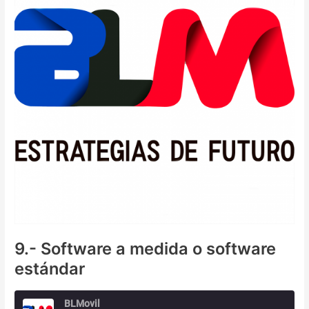
qué
fases
se
siguen
para
digitalizar
una
empresa
9.- Software a medida o software
estándar
BLMovil