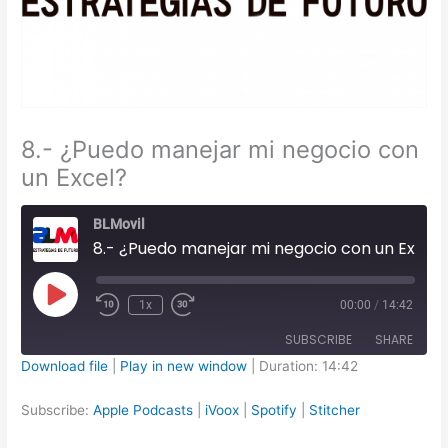
8.- ¿Puedo manejar mi negocio con
un Excel?
BLMovil
8.- ¿Puedo manejar mi negocio con un Excel?
Play
1x
00:00
/
14:42
Episode
SUBSCRIBE
SHARE
Download file
|
Play in new window
|
Duration: 14:42
SHARE
Apple Podcasts
iVoox
Subscribe:
Apple Podcasts
|
iVoox
|
Spotify
|
Stitcher
Spotify
Stitcher
LINK