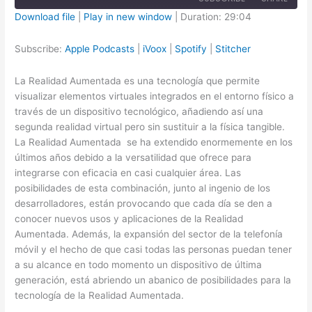
Download file
|
Play in new window
|
Duration: 29:04
SHARE
Apple Podcasts
iVoox
Subscribe:
Apple Podcasts
|
iVoox
|
Spotify
|
Stitcher
Spotify
Stitcher
LINK
La Realidad Aumentada es una tecnología que permite
RSS FEED
EMBED
visualizar elementos virtuales integrados en el entorno físico a
través de un dispositivo tecnológico, añadiendo así una
segunda realidad virtual pero sin sustituir a la física tangible.
La Realidad Aumentada se ha extendido enormemente en los
últimos años debido a la versatilidad que ofrece para
integrarse con eficacia en casi cualquier área. Las
posibilidades de esta combinación, junto al ingenio de los
desarrolladores, están provocando que cada día se den a
conocer nuevos usos y aplicaciones de la Realidad
Aumentada. Además, la expansión del sector de la telefonía
móvil y el hecho de que casi todas las personas puedan tener
a su alcance en todo momento un dispositivo de última
generación, está abriendo un abanico de posibilidades para la
tecnología de la Realidad Aumentada.