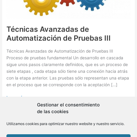
Técnicas Avanzadas de
Automatización de Pruebas III
Técnicas Avanzadas de Automatización de Pruebas III
Proceso de pruebas fundamental Un desarrollo en cascada
sigue unos pasos claramente definidos, que es un proceso de
siete etapas , cada etapa sólo tiene una conexión hacia atrás
con la etapa anterior. Las pruebas sólo representan una etapa
en el proceso que se corresponde con la aceptación […]
Técnicas
Leer más »
Avanzadas
Gestionar el consentimiento
de
de las cookies
Automatización
Utilizamos cookies para optimizar nuestro website y nuestro servicio.
de
Copyright © 2026 BLMovil | Powered by
BLMovil
Pruebas