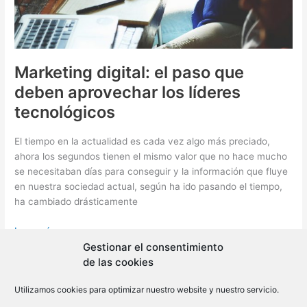
Marketing digital: el paso que
deben aprovechar los líderes
tecnológicos
El tiempo en la actualidad es cada vez algo más preciado,
ahora los segundos tienen el mismo valor que no hace mucho
se necesitaban días para conseguir y la información que fluye
en nuestra sociedad actual, según ha ido pasando el tiempo,
ha cambiado drásticamente
Marketing
Leer más »
digital:
Gestionar el consentimiento
el
de las cookies
paso
Utilizamos cookies para optimizar nuestro website y nuestro servicio.
que
Copyright © 2026 BLMovil | Powered by
BLMovil
deben