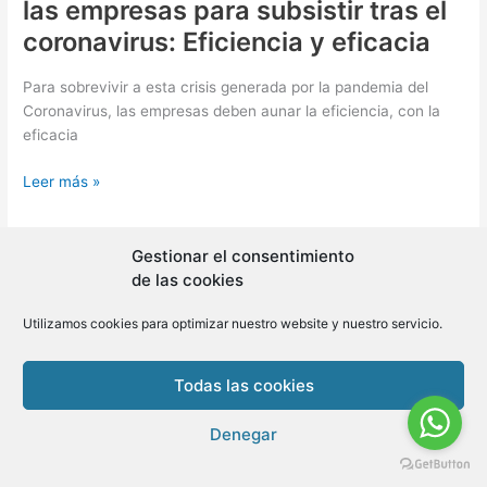
las empresas para subsistir tras el
coronavirus: Eficiencia y eficacia
Para sobrevivir a esta crisis generada por la pandemia del
Coronavirus, las empresas deben aunar la eficiencia, con la
eficacia
Las
Leer más »
2
palabras
que
Gestionar el consentimiento
deben
de las cookies
seguir
las
Utilizamos cookies para optimizar nuestro website y nuestro servicio.
Copyright © 2026 BLMovil | Powered by
BLMovil
empresas
para
Todas las cookies
subsistir
tras
Denegar
el
coronavirus: