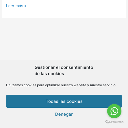
Scrum
Leer más »
–
Historias
de
Usuario
III
Gestionar el consentimiento
de las cookies
Utilizamos cookies para optimizar nuestro website y nuestro servicio.
Copyright © 2026 BLMovil | Powered by
BLMovil
Todas las cookies
Denegar