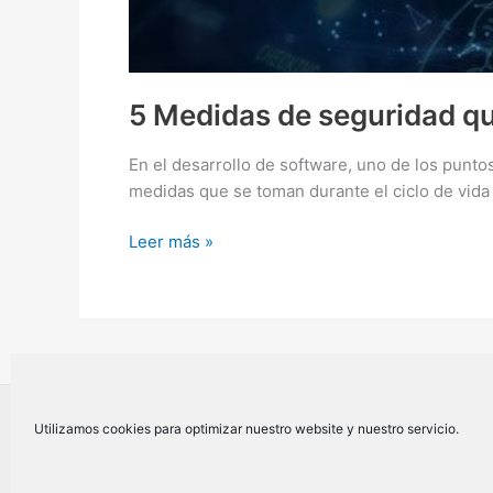
5 Medidas de seguridad qu
En el desarrollo de software, uno de los pun
medidas que se toman durante el ciclo de vida 
5
Leer más »
Medidas
de
seguridad
que
aplicamos
en
nuestra
Utilizamos cookies para optimizar nuestro website y nuestro servicio.
Software
Factory