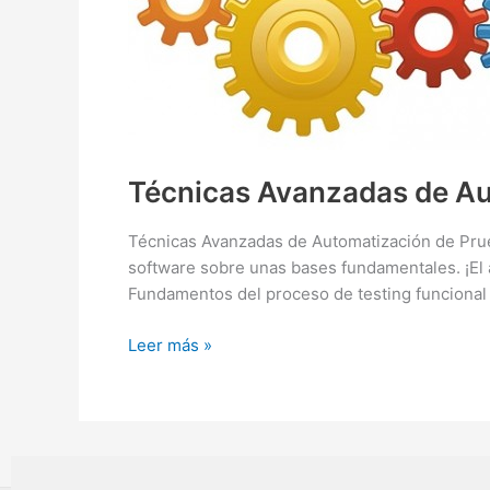
Técnicas Avanzadas de Au
Técnicas Avanzadas de Automatización de Prueba
software sobre unas bases fundamentales. ¡El a
Fundamentos del proceso de testing funcional
Técnicas
Leer más »
Avanzadas
de
Automatización
de
Pruebas