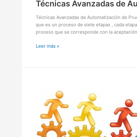
Técnicas Avanzadas de Aut
Técnicas Avanzadas de Automatización de Prue
que es un proceso de siete etapas , cada etapa
proceso que se corresponde con la aceptació
Técnicas
Leer más »
Avanzadas
de
Automatización
de
Pruebas
III