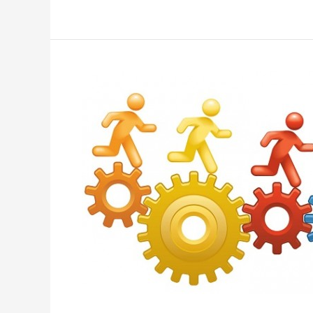
Avanzadas
de
Automatización
de
Pruebas
IV