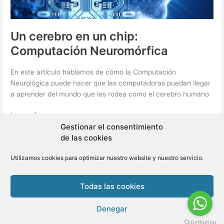
Un cerebro en un chip:
Computación Neuromórfica
En este artículo hablamos de cómo la Computación
Neurológica puede hacer que las computadoras puedan llegar
a aprender del mundo que les rodea como el cerebro humano
Un
Leer más »
cerebro
Gestionar el consentimiento
en
de las cookies
un
Utilizamos cookies para optimizar nuestro website y nuestro servicio.
chip:
Copyright © 2026 BLMovil | Powered by
BLMovil
Computación
Neuromórfica
Todas las cookies
Denegar