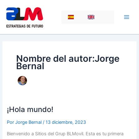
Ir
al
ES
EN
contenido
Nombre del autor:Jorge
Bernal
¡Hola mundo!
Por
Jorge Bernal
/
13 diciembre, 2023
Bienvenido a Sitios del Grup BLMovil. Esta es tu primera