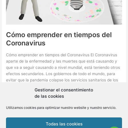
Cómo emprender en tiempos del
Coronavirus
Cómo emprender en tiempos del Coronavirus El Coronavirus
aparte de la enfermedad y las muertes que está causando y
que va a seguir causando a nivel mundial, está teniendo otros
efectos secundarios. Los gobiernos de todo el mundo, para
evitar que la pandemia colapse los servicios sanitarios de los
países, han ido imponiendo restricciones a […]
Gestionar el consentimiento
de las cookies
Cómo
Leer más »
emprender
Utilizamos cookies para optimizar nuestro website y nuestro servicio.
en
tiempos
Todas las cookies
del
Copyright © 2026 BLMovil | Powered by
BLMovil