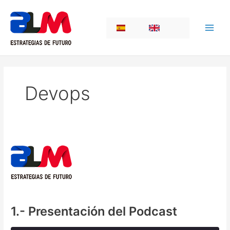
Skip
to
ES
EN
content
Devops
1.- Presentación del Podcast