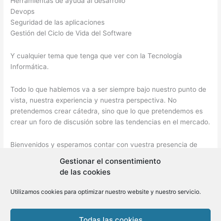
Herramientas de ayuda al desarrollo
Devops
Seguridad de las aplicaciones
Gestión del Ciclo de Vida del Software
Y cualquier tema que tenga que ver con la Tecnología
Informática.
Todo lo que hablemos va a ser siempre bajo nuestro punto de
vista, nuestra experiencia y nuestra perspectiva. No
pretendemos crear cátedra, sino que lo que pretendemos es
crear un foro de discusión sobre las tendencias en el mercado.
Bienvenidos y esperamos contar con vuestra presencia de
forma semanal.
Gestionar el consentimiento
de las cookies
1.-
Leer más »
Presentación
Utilizamos cookies para optimizar nuestro website y nuestro servicio.
del
Podcast
Todas las cookies