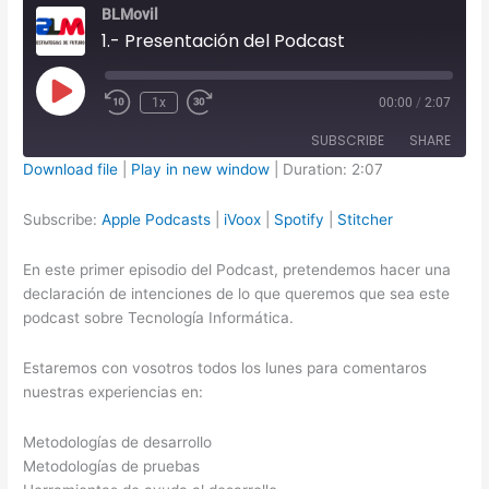
BLMovil
1.- Presentación del Podcast
Play
1x
00:00
/
2:07
Episode
SUBSCRIBE
SHARE
Download file
|
Play in new window
|
Duration: 2:07
SHARE
Apple Podcasts
iVoox
Subscribe:
Apple Podcasts
|
iVoox
|
Spotify
|
Stitcher
Spotify
Stitcher
LINK
En este primer episodio del Podcast, pretendemos hacer una
RSS FEED
EMBED
declaración de intenciones de lo que queremos que sea este
podcast sobre Tecnología Informática.
Estaremos con vosotros todos los lunes para comentaros
nuestras experiencias en:
Metodologías de desarrollo
Metodologías de pruebas