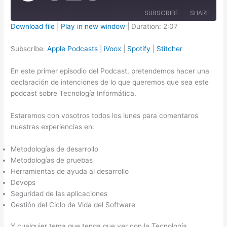
SUBSCRIBE
SHARE
Download file
|
Play in new window
|
Duration: 2:07
SHARE
Apple Podcasts
iVoox
Subscribe:
Apple Podcasts
|
iVoox
|
Spotify
|
Stitcher
Spotify
Stitcher
LINK
En este primer episodio del Podcast, pretendemos hacer una
RSS FEED
declaración de intenciones de lo que queremos que sea este
EMBED
podcast sobre Tecnología Informática.
Estaremos con vosotros todos los lunes para comentaros
nuestras experiencias en:
Metodologías de desarrollo
Metodologías de pruebas
Herramientas de ayuda al desarrollo
Devops
Seguridad de las aplicaciones
Gestión del Ciclo de Vida del Software
Y cualquier tema que tenga que ver con la Tecnología