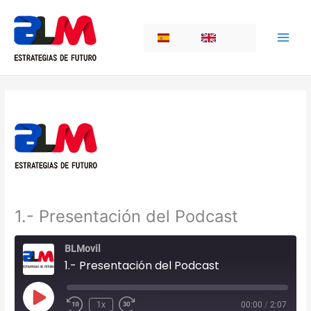
Skip
to
ES
EN
content
1.- Presentación del Podcast
BLMovil
1.- Presentación del Podcast
Play
1x
00:00
/
2:07
Episode