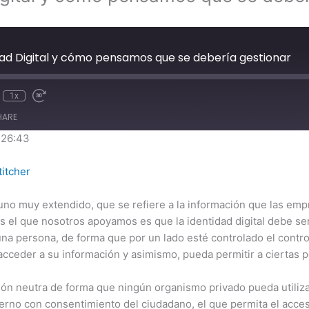
tidad Digital y cómo pensamos que se debería gestionar
1x
HARE
 26:43
iVoox
S
titcher
a, uno muy extendido, que se refiere a la información que las e
y es el que nosotros apoyamos es que la identidad digital debe s
a persona, de forma que por un lado esté controlado el contro
a acceder a su información y asimismo, pueda permitir a ciertas 
ción neutra de forma que ningún organismo privado pueda utiliza
bierno con consentimiento del ciudadano, el que permita el acces