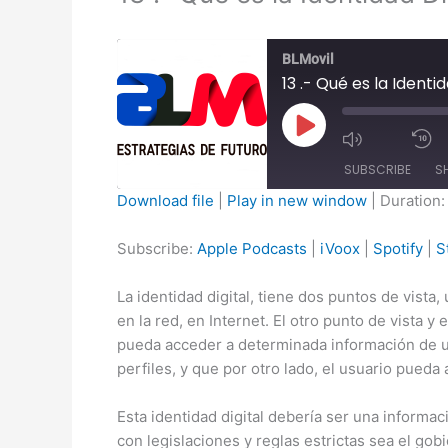
BLMovil
13 .- Qué es la Iden
Play
Episode
SUBSCRIBE
S
Download file
|
Play in new window
|
Duration:
SHARE
Apple Podcasts
Subscribe:
Apple Podcasts
|
iVoox
|
Spotify
|
S
Stitcher
LINK
La identidad digital, tiene dos puntos de vist
RSS FEED
EMBED
en la red, en Internet. El otro punto de vista 
pueda acceder a determinada información de un
perfiles, y que por otro lado, el usuario pued
Esta identidad digital debería ser una informa
con legislaciones y reglas estrictas sea el go