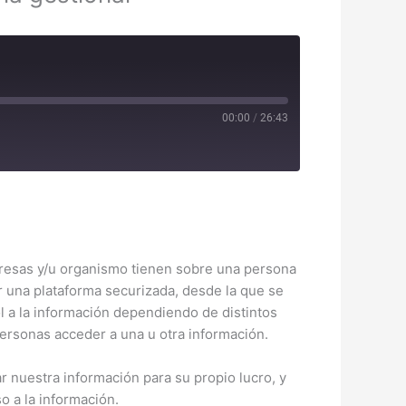
00:00
/
26:43
potify
mpresas y/u organismo tienen sobre una persona
er una plataforma securizada, desde la que se
l a la información dependiendo de distintos
personas acceder a una u otra información.
r nuestra información para su propio lucro, y
o a la información.