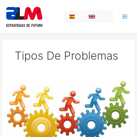
Skip
to
ES
EN
content
Tipos De Problemas