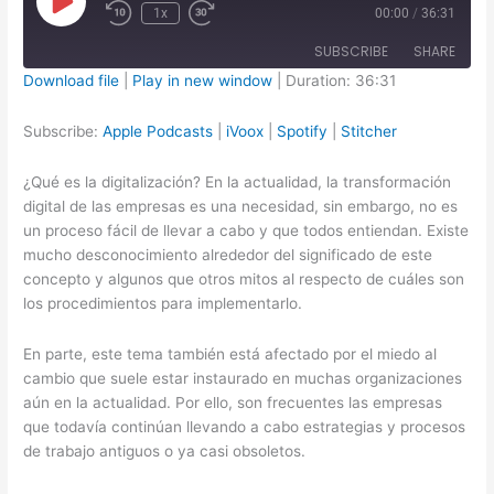
Play
1x
00:00
/
36:31
Episode
SUBSCRIBE
SHARE
Download file
|
Play in new window
|
Duration: 36:31
SHARE
Apple Podcasts
iVoox
Subscribe:
Apple Podcasts
|
iVoox
|
Spotify
|
Stitcher
Spotify
Stitcher
LINK
¿Qué es la digitalización? En la actualidad, la transformación
RSS FEED
EMBED
digital de las empresas es una necesidad, sin embargo, no es
un proceso fácil de llevar a cabo y que todos entiendan. Existe
mucho desconocimiento alrededor del significado de este
concepto y algunos que otros mitos al respecto de cuáles son
los procedimientos para implementarlo.
En parte, este tema también está afectado por el miedo al
cambio que suele estar instaurado en muchas organizaciones
aún en la actualidad. Por ello, son frecuentes las empresas
que todavía continúan llevando a cabo estrategias y procesos
de trabajo antiguos o ya casi obsoletos.