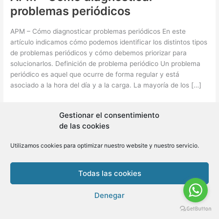
problemas periódicos
APM – Cómo diagnosticar problemas periódicos En este
artículo indicamos cómo podemos identificar los distintos tipos
de problemas periódicos y cómo debemos priorizar para
solucionarlos. Definición de problema periódico Un problema
periódico es aquel que ocurre de forma regular y está
asociado a la hora del día y a la carga. La mayoría de los […]
APM
Leer más »
Gestionar el consentimiento
–
de las cookies
Cómo
diagnosticar
Utilizamos cookies para optimizar nuestro website y nuestro servicio.
problemas
periódicos
Todas las cookies
Copyright © 2026 BLMovil | Powered by
BLMovil
Denegar