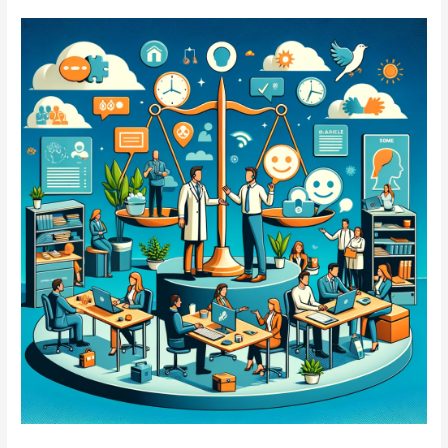
BLMHRM
la
NOM-
035-
STPS-
2018