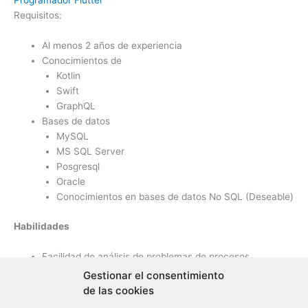
Programador Flutter
Requisitos:
Al menos 2 años de experiencia
Conocimientos de
Kotlin
Swift
GraphQL
Bases de datos
MySQL
MS SQL Server
Posgresql
Oracle
Conocimientos en bases de datos No SQL (Deseable)
Habilidades
Facilidad de análisis de problemas de procesos
Trabajo en equipo y trabajo bajo presión.
Gestionar el consentimiento
Organizado
de las cookies
Proactivo.