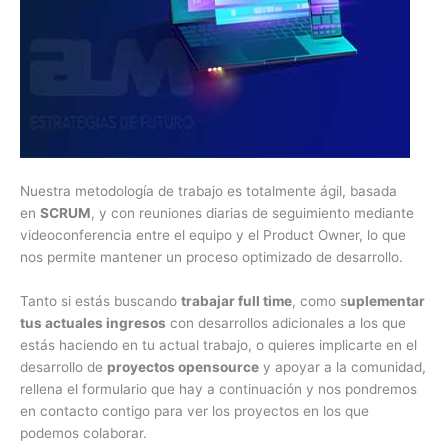
Nuestra metodología de trabajo es totalmente ágil, basada
en
SCRUM
, y con reuniones diarias de seguimiento mediante
videoconferencia entre el equipo y el Product Owner, lo que
nos permite mantener un proceso optimizado de desarrollo.
Tanto si estás buscando
trabajar full time
, como s
uplementar
tus actuales ingresos
con desarrollos adicionales a los que
estás haciendo en tu actual trabajo, o quieres implicarte en el
desarrollo de
proyectos opensource
y apoyar a la comunidad,
rellena el formulario que hay a continuación y nos pondremos
en contacto contigo para ver los proyectos en los que
podemos colaborar.