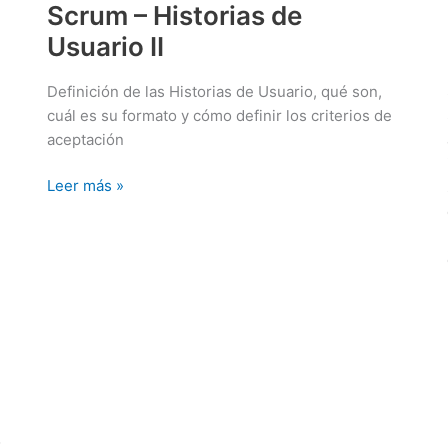
una
Scrum – Historias de
Buena
Usuario II
Gestión
de
Definición de las Historias de Usuario, qué son,
Requisitos
cuál es su formato y cómo definir los criterios de
en
aceptación
el
Desarrollo
Scrum
Leer más »
de
–
Software
Historias
de
Usuario
II
o