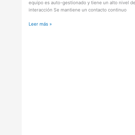
equipo es auto-gestionado y tiene un alto nivel d
interacción Se mantiene un contacto continuo
Scrum
Leer más »
–
Gestión
Ágil
de
Proyectos
III