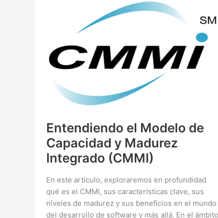
Funcional:
Una
Guía
Completa
Entendiendo el Modelo de
Capacidad y Madurez
Integrado (CMMI)
En este artículo, exploraremos en profundidad
qué es el CMMI, sus características clave, sus
niveles de madurez y sus beneficios en el mundo
del desarrollo de software y más allá. En el ámbit