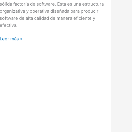
sólida factoría de software. Esta es una estructura
organizativa y operativa diseñada para producir
software de alta calidad de manera eficiente y
efectiva.
Los
Leer más »
10
Puntos
Clave
de
una
Excelente
Factoría
de
Software